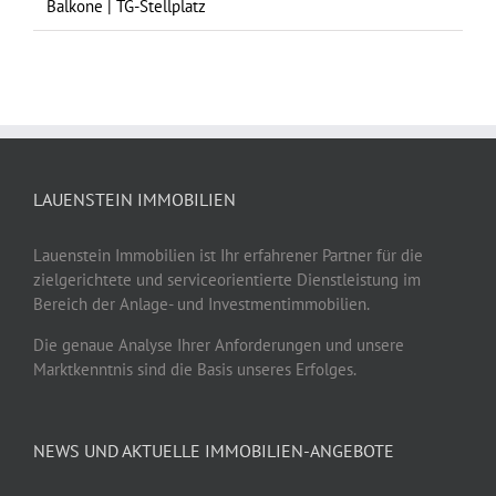
Balkone | TG-Stellplatz
LAUENSTEIN IMMOBILIEN
Lauenstein Immobilien ist Ihr erfahrener Partner für die
zielgerichtete und serviceorientierte Dienstleistung im
Bereich der Anlage- und Investmentimmobilien.
Die genaue Analyse Ihrer Anforderungen und unsere
Marktkenntnis sind die Basis unseres Erfolges.
NEWS UND AKTUELLE IMMOBILIEN-ANGEBOTE