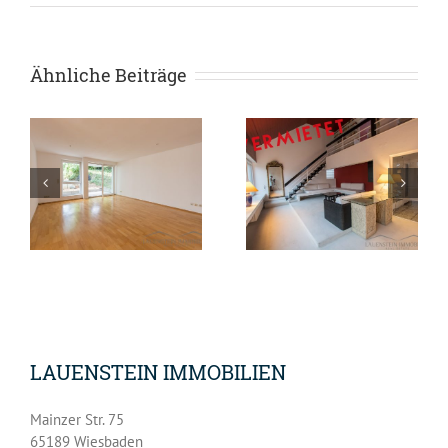
Ähnliche Beiträge
VERMIETET –
 –
VERMIETET –
großzügige
Maisonette-
Wohnung in
Wohnung in
begehrter Lage
Frauenstein
von Wiesbaden
LAUENSTEIN IMMOBILIEN
Mainzer Str. 75
65189 Wiesbaden