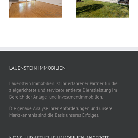
in begehrter Lage
mit Dachterrasse
von Limburg
in Kelkheim
LAUENSTEIN IMMOBILIEN
Lauenstein Immobilien ist Ihr erfahrener Partner für die
zielgerichtete und serviceorientierte Dienstleistung im
Bereich der Anlage- und Investmentimmobilien.
Die genaue Analyse Ihrer Anforderungen und unsere
Marktkenntnis sind die Basis unseres Erfolges.
NEWS UND AKTUELLE IMMOBILIEN-ANGEBOTE