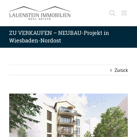
Skip
to
content
ZU VERKAUFEN – NEUBAU-Projekt in
Wiesbaden-Nordost
Zurück
Zeige
grösseres
Bild